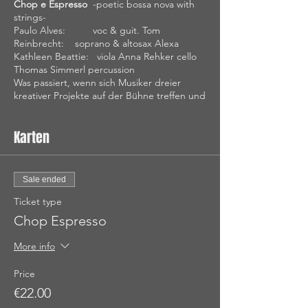
Chop e Espresso
-poetic bossa nova with
strings-
Paulo Alves: voc & guit. Tom
Reinbrecht: soprano & altosax Alexa
Kathleen Beattie: viola Anna Rehker cello
Thomas Simmerl percussion
Was passiert, wenn sich Musiker dreier
kreativer Projekte auf der Bühne treffen und
(musikalisch) miteinander flirten? Etwas
gänzlich neues mit ureigenem Charakter
Karten
und Charme wird geboren. Chop e
Espresso wurde von Musikern der Band
Chop Gelado und des Streichquartetts
Espresso Espressivo gegründet und spielen
Sale ended
das Repertoire, mit welchem Paulo Alves
und Tom Reinbrecht als ein Part von 'THE
Ticket type
DUO' ihr Publikum bereits seit langem in
Chop Espresso
Traumzustände versetzen.
Dabei interpretieren sie Songs der
More info
Musikpoeten Caetano Veloso, Ivan Lins, Tom
Jobim, Djavan, Michael Franks, Sting und
Price
den Beatles in noch nie da gewesener
€22.00
Weise, wandeln dabei zwischen der
poetischen Schlichtheit lyrischer Essenz und