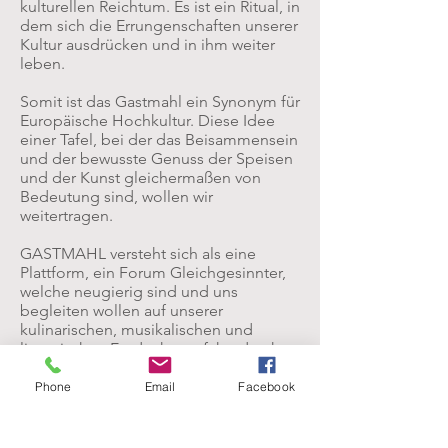
kulturellen Reichtum. Es ist ein Ritual, in
dem sich die Errungenschaften unserer
Kultur ausdrücken und in ihm weiter
leben.
Somit ist das Gastmahl ein Synonym für
Europäische Hochkultur. Diese Idee
einer Tafel, bei der das Beisammensein
und der bewusste Genuss der Speisen
und der Kunst gleichermaßen von
Bedeutung sind, wollen wir
weitertragen.
GASTMAHL versteht sich als eine
Plattform, ein Forum Gleichgesinnter,
welche neugierig sind und uns
begleiten wollen auf unserer
kulinarischen, musikalischen und
literarischen Entdeckungsfahrt durch
die entlegensten Regionen Europas.
Einer fragwürdig gewordenen
Phone
Email
Facebook
Nahrungskette und einer Kultur der
Flüchtigkeit, Oberflächlichkeit,
Schnelligkeit und Hektik, stellen wir