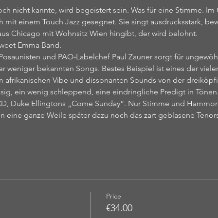
h nicht kannte, wird begeistert sein. Was für eine Stimme. Im G
h mit einem Touch Jazz gesegnet. Sie singt ausdrucksstark, b
aus Chicago mit Wohnsitz Wien hingibt, der wird belohnt. 
 Sweet Emma Band. 
osaunisten und PAO-Labelchef Paul Zauner sorgt für ungewöhnl
weniger bekannten Songs. Bestes Beispiel ist eines der vielen T
 afrikanischen Vibe und dissonanten Sounds von der dreiköpfi
lässig, ein wenig schleppend, eine eindringliche Predigt in Tön
 CD, Duke Ellingtons „Come Sunday“. Nur Stimme und Hammon
n eine ganze Weile später dazu noch das zart geblasene Tenor
Price
€34.00