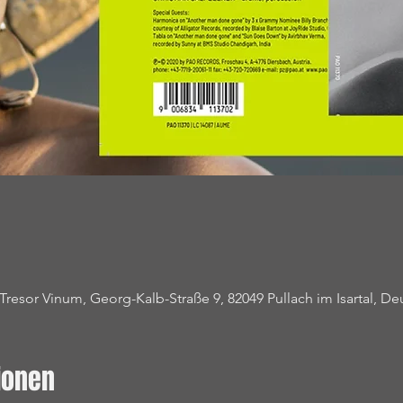
or Vinum, Georg-Kalb-Straße 9, 82049 Pullach im Isartal, De
ionen