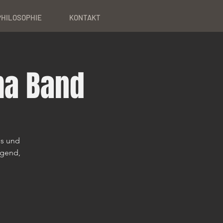
PHILOSOPHIE
KONTAKT
ma Band
es und
egend,