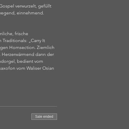
ospel verwurzelt, gefüllt 
ewegend, einnehmend. 
iche, frische 
raditionals: „Carry It 
gen Hornsection. Ziemlich 
en. Herzerwärmend dann der 
dorgel, bedient vom 
saxofon vom Waliser Osian 
Sale ended