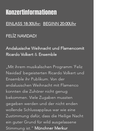
Konzertinformationen
EINLASS 18:30Uhr
;  
BEGINN 20:00Uhr
FELÍZ NAVIDAD!
Andalusische Weihnacht und Flamencomit 
Ricardo Volkert 
& 
Ensemble
„Mit ihrem musikalischen Programm `Feliz 
Navidad` begeisterten Ricardo Volkert und 
Ensemble ihr Publikum. Von der 
andalusischen Weihnacht mit Flamenco 
konnten die Zuhörer nicht genug 
bekommen. Viele Zugaben mussten 
gegeben werden und der nicht enden 
wollende Schlussapplaus war wie eine 
Zustimmung dafür, dass die Heilige Nacht 
ein guter Grund für wild ausgelassene 
Stimmung ist.“ 
Münchner Merkur