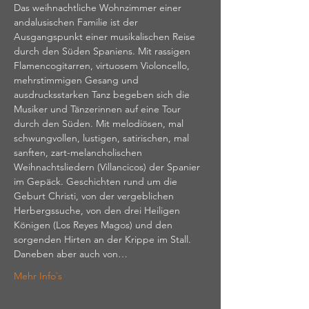
Das weihnachtliche Wohnzimmer einer 
andalusischen Familie ist der 
Ausgangspunkt einer musikalischen Reise 
durch den Süden Spaniens. Mit rassigen 
Flamencogitarren, virtuosem Violoncello, 
mehrstimmigen Gesang und 
ausdrucksstarken Tanz begeben sich die 
Musiker und Tänzerinnen auf eine Tour 
durch den Süden. Mit melodiösen, mal 
schwungvollen, lustigen, satirischen, mal 
sanften, zart-melancholischen 
Weihnachtsliedern (Villancicos) der Spanier 
im Gepäck. Geschichten rund um die 
Geburt Christi, von der vergeblichen 
Herbergssuche, von den drei Heiligen 
Königen (Los Reyes Magos) und den 
sorgenden Hirten an der Krippe im Stall. 
Daneben aber auch von…
Mehr Info`s