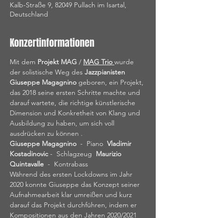
Kalb-Straße 9, 82049 Pullach im Isartal,
Deutschland
Konzertinformationen
Mit dem 
Projekt MAG
 / 
MAG Trio 
wurde 
der solistische Weg des 
Jazzpianisten 
Giuseppe
Magagnino
 geboren, ein Projekt, 
das 2018 seine ersten Schritte machte und 
darauf wartete, die richtige künstlerische 
Dimension und Konkretheit von Klang und 
Ausbildung zu haben, um sich voll 
ausdrücken zu können .
Giuseppe Magagnino
  -  Piano  
Vladimir 
Kostadinovic
 -  Schlagzeug  
Maurizio 
Quintavalle
  -  Kontrabass
Während des ersten Lockdowns im Jahr 
2020 konnte Giuseppe das Konzept seiner 
Aufnahmearbeit klar umreißen und kurz 
darauf das Projekt durchführen, indem er 
Kompositionen aus den Jahren 2020/2021 