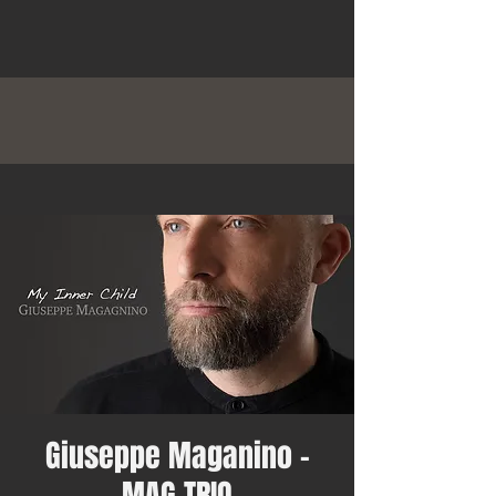
Giuseppe Maganino -
MAG TRIO