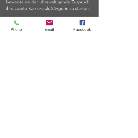
bewegte sie der überwältigende Zuspruch, 
ihre zweite Karriere als Sängerin zu starten.
Mehr Info`s
Phone
Email
Facebook
Teile das Event
Auf
dem Laufenden
bleiben
Aufnahme in den E-Mail
Verteiler