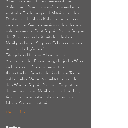
Album in seiner Themenauswahl. Die 
Aufnahme „Rimembranza“ entstand unter 
zentraler Förderung und Mitwirkung des 
Deutschlandfunks in Köln und wurde auch 
im schönen Kammermusiksaal des Hauses 
aufgenommen. Es ist Sophie Pacinis Beginn 
der Zusammenarbeit mit dem Kölner 
Musikproduzent Stephan Cahen auf seinem 
neuen Label „Avenir“.
Titelgebend für das Album ist die 
Anrührung der Erinnerung, die jedes Werk 
im Innern der Seele verankert - ein 
thematischer Ansatz, der in diesen Tagen 
auf brutalste Weise Aktualität erfährt. In 
den Worten Sophie Pacinis: „Es geht mir 
darum, wie diese Musik mich gelehrt hat, 
tiefer und bewusstseinsbezogener zu 
fühlen. So erscheint mir…
Mehr Info`s