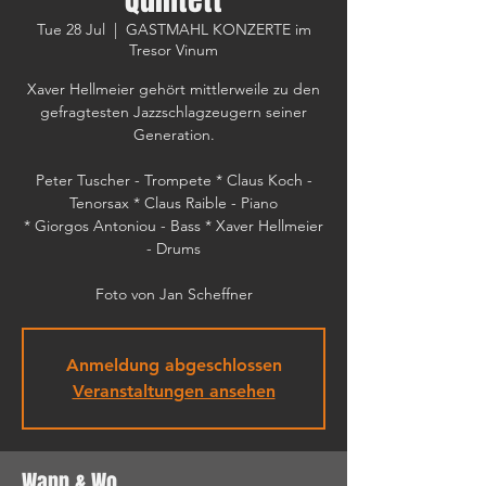
Tue 28 Jul
  |  
GASTMAHL KONZERTE im
Tresor Vinum
Xaver Hellmeier gehört mittlerweile zu den
gefragtesten Jazzschlagzeugern seiner
Generation.
Peter Tuscher - Trompete * Claus Koch -
Tenorsax * Claus Raible - Piano
* Giorgos Antoniou - Bass * Xaver Hellmeier
- Drums
Foto von Jan Scheffner
Anmeldung abgeschlossen
Veranstaltungen ansehen
Wann & Wo