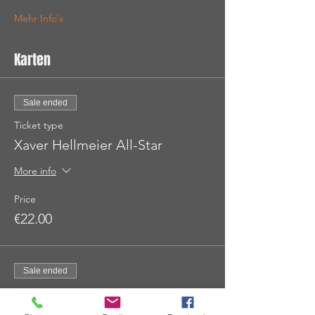
Mehr Info`s
Karten
Sale ended
Ticket type
Xaver Hellmeier All-Star
More info
Price
€22.00
Sale ended
Ticket type
Xaver Hellmeier ERMÄßIGT