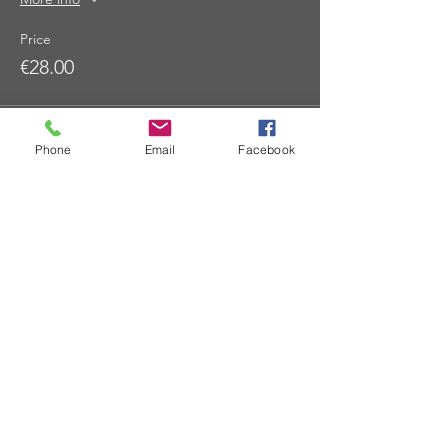
Price
€28.00
Sale ended
Phone
Email
Facebook
Ticket type
Yojo Christen ermäßigt
More info
Price
€24.00
Teile das Event