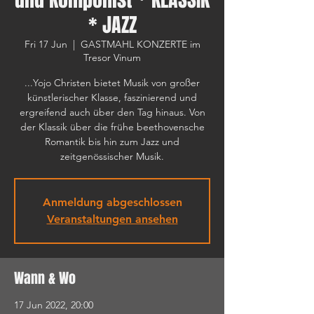
* JAZZ
Fri 17 Jun
  |  
GASTMAHL KONZERTE im
Tresor Vinum
...Yojo Christen bietet Musik von großer
künstlerischer Klasse, faszinierend und
ergreifend auch über den Tag hinaus. Von
der Klassik über die frühe beethovensche
Romantik bis hin zum Jazz und
zeitgenössischer Musik.
Anmeldung abgeschlossen
Veranstaltungen ansehen
Wann & Wo
17 Jun 2022, 20:00