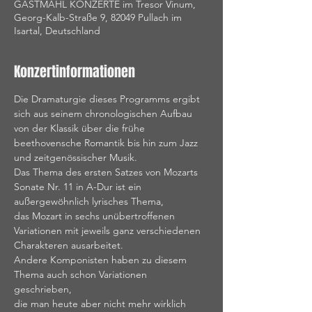
GASTMAHL KONZERTE im Tresor Vinum,
Georg-Kalb-Straße 9, 82049 Pullach im
Isartal, Deutschland
Konzertinformationen
Die Dramaturgie dieses Programms ergibt 
sich aus seinem chronologischen Aufbau 
von der Klassik über die frühe 
beethovensche Romantik bis hin zum Jazz 
und zeitgenössischer Musik.
Das Thema des ersten Satzes von Mozarts 
Sonate Nr. 11 in A-Dur ist ein 
außergewöhnlich lyrisches Thema, 
das Mozart in sechs unübertroffenen 
Variationen mit jeweils ganz verschiedenen 
Charakteren ausarbeitet. 
Andere Komponisten haben zu diesem 
Thema auch schon Variationen 
geschrieben, 
die man heute aber nicht mehr wirklich 