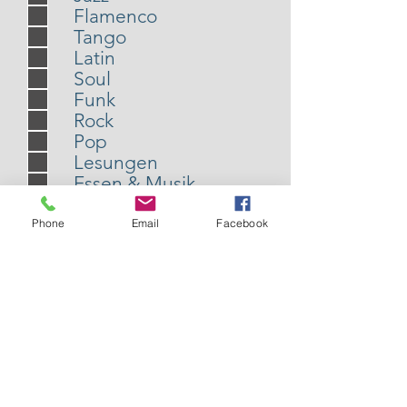
Flamenco
Tango
Latin
Soul
Funk
Rock
Pop
Lesungen
Essen & Musik
Anmelden
Phone
Email
Facebook
Auf
dem Laufenden
bleiben
Aufnahme in den E-Mail
Verteiler