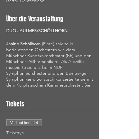
Isartal, Deutschland
Über die Veranstaltung
DUO JAULMES/SCHÖLLHORN
Janine Schöllhorn
(Flöte) spielte in
bedeutenden Orchestern wie dem
Münchner Rundfunkorchester (BR) und den
Münchner Philharmonikern. Als Aushilfe
musizierte sie u.a. beim NDR-
Symphonieorchester und den Bamberger
Symphonikern. Solistisch konzertierte sie mit
dem Kurpfälzischem Kammerorchester. Sie
studierte in Stuttgart bei Prof. Gérard und
Prof. Kofler. Sie ist mehrfache Preisträgerin
Tickets
nationaler und internationaler
Wettbewerbe. Seit 2005 musiziert Janine
Schöllhorn zusammen mit der Harfenistin
Emilie Jaulmes im Duo. Es tritt u.a.
Verkauf beendet
regelmäßig bei Konzerten in der Münchner
Residenz auf.
Tickettyp