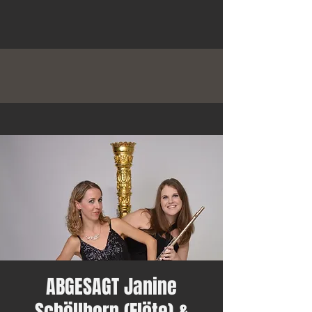
ABGESAGT Janine
Schöllhorn (Flöte) &