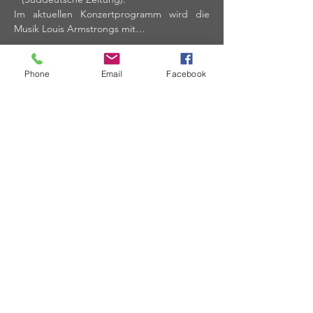
Im aktuellen Konzertprogramm wird die 
Musik Louis Armstrongs mit…
Phone
Email
Facebook
Mehr anzeigen
Diese Veranstaltung teilen