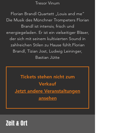
Tresor Vinum
Florian Brandl Quartett „Louis and me“
Die Musik des Münchner Trompeters Florian
Brandl ist intensiv, frisch und
energiegeladen. Er ist ein vielseitiger Bläser,
der sich mit seinem kultivierten Sound in
zahlreichen Stilen zu Hause fühlt.Florian
Brandl, Tizian Jost, Ludwig Leininger,
Bastian Jütte
Tickets stehen nicht zum
Verkauf
Jetzt andere Veranstaltungen
ansehen
Zeit & Ort