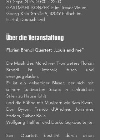
30. Sept. 2025, 20:00 – 22:00
GASTMAHL KONZERTE im Tresor Vinum,
Georg-Kalb-Straße 9, 82049 Pullach im
Isartal, Deutschland
Über die Veranstaltung
Florian Brandl Quartett „Louis and me“
Die Musik des Münchner Trompeters Florian 
Brandl ist intensiv, frisch und 
energiegeladen. 
Er ist ein vielseitiger Bläser, der sich mit 
seinem kultivierten Sound in zahlreichen 
Stilen zu Hause fühlt 
und die Bühne mit Musikern wie Sam Rivers, 
Don Byron, Franco d’Andrea, Johannes 
Enders, Gàbor Bolla, 
Wolfgang Haffner und Dusko Gojkovic teilte.
Sein Quartett besticht durch einen 