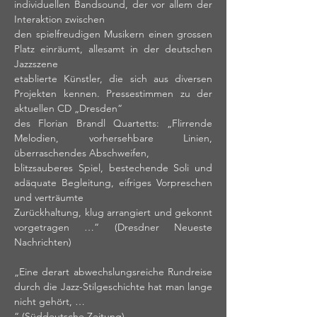
individuellen Bandsound, der vor allem der 
Interaktion zwischen 
den spielfreudigen Musikern einen grossen 
Platz einräumt, allesamt in der deutschen 
Jazzszene 
etablierte Künstler, die sich aus diversen 
Projekten kennen. Pressestimmen zu der 
aktuellen CD „Dresden“ 
des Florian Brandl Quartetts: „Flirrende 
Melodien, vorhersehbare Linien, 
überraschendes Abschweifen, 
blitzsauberes Spiel, bestechende Soli und 
adäquate Begleitung, eifriges Vorpreschen 
und verträumte 
Zurückhaltung, klug arrangiert und gekonnt 
vorgetragen …“ (Dresdner Neueste 
Nachrichten)
„Eine derart abwechslungsreiche Rundreise 
durch die Jazz-Stilgeschichte hat man lange 
nicht gehört, …
“ (Süddeutsche Zeitung). 