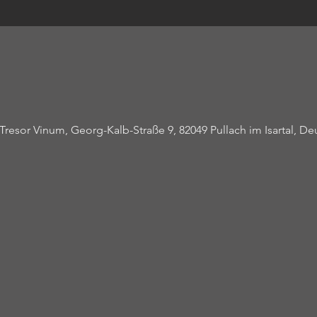
or Vinum, Georg-Kalb-Straße 9, 82049 Pullach im Isartal, De