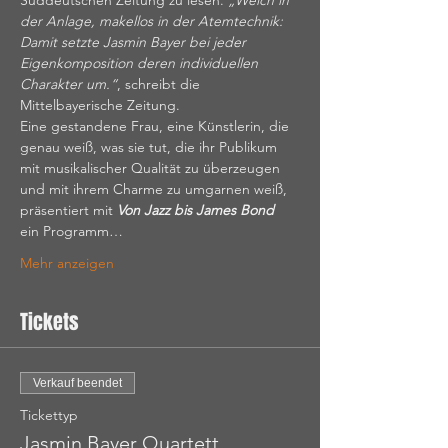
Süddeutschen Zeitung zu lesen. 
„Weich in 
der Anlage, makellos in der Atemtechnik: 
Damit setzte Jasmin Bayer bei jeder 
Eigenkomposition deren individuellen 
Charakter um.“
, schreibt die 
Mittelbayerische Zeitung.
Eine gestandene Frau, eine Künstlerin, die 
genau weiß, was sie tut, die ihr Publikum 
mit musikalischer Qualität zu überzeugen 
und mit ihrem Charme zu umgarnen weiß, 
präsentiert mit 
Von Jazz bis James Bond 
ein Programm…
Mehr anzeigen
Tickets
Verkauf beendet
Tickettyp
Jasmin Bayer Quartett