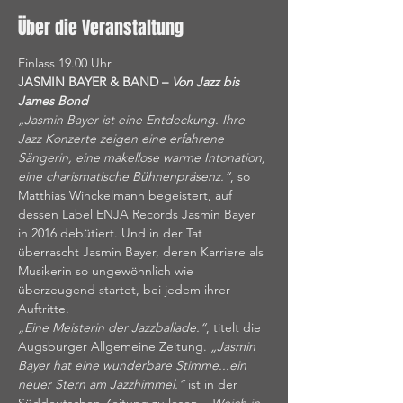
Über die Veranstaltung
Einlass 19.00 Uhr
JASMIN BAYER & BAND – 
Von Jazz bis 
James Bond
„Jasmin Bayer ist eine Entdeckung. Ihre 
Jazz Konzerte zeigen eine erfahrene 
Sängerin, eine makellose warme Intonation, 
eine charismatische Bühnenpräsenz.“
, so 
Matthias Winckelmann begeistert, auf 
dessen Label ENJA Records Jasmin Bayer 
in 2016 debütiert. Und in der Tat 
überrascht Jasmin Bayer, deren Karriere als 
Musikerin so ungewöhnlich wie 
überzeugend startet, bei jedem ihrer 
Auftritte.
„Eine Meisterin der Jazzballade.“
, titelt die 
Augsburger Allgemeine Zeitung. 
„Jasmin 
Bayer hat eine wunderbare Stimme...ein 
neuer Stern am Jazzhimmel.“ 
ist in der 