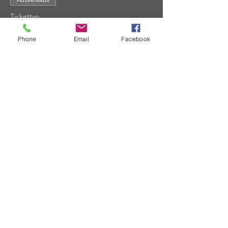
Ausverkauft
Tickettyp
MRD 2022 KARTE Ermäßigt
Phone
Email
Facebook
Mehr Infos
Preis
33,00 €
Diese Veranstaltung ist ausverkauft
Diese Veranstaltung teilen