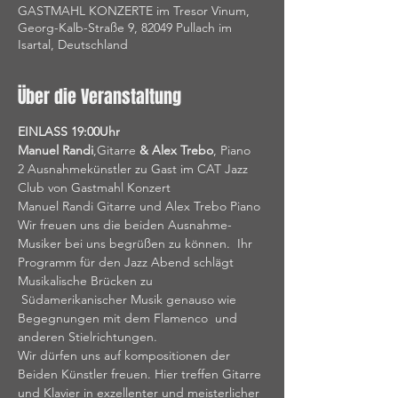
GASTMAHL KONZERTE im Tresor Vinum,
Georg-Kalb-Straße 9, 82049 Pullach im
Isartal, Deutschland
Über die Veranstaltung
EINLASS 19:00Uhr
Manuel Randi
,Gitarre 
&
Alex Trebo
, Piano
2 Ausnahmekünstler zu Gast im CAT Jazz 
Club von Gastmahl Konzert
Manuel Randi Gitarre und Alex Trebo Piano
Wir freuen uns die beiden Ausnahme-
Musiker bei uns begrüßen zu können.  Ihr 
Programm für den Jazz Abend schlägt 
Musikalische Brücken zu 
 Südamerikanischer Musik genauso wie 
Begegnungen mit dem Flamenco  und 
anderen Stielrichtungen.
Wir dürfen uns auf kompositionen der 
Beiden Künstler freuen. Hier treffen Gitarre 
und Klavier in exzellenter und meisterlicher 