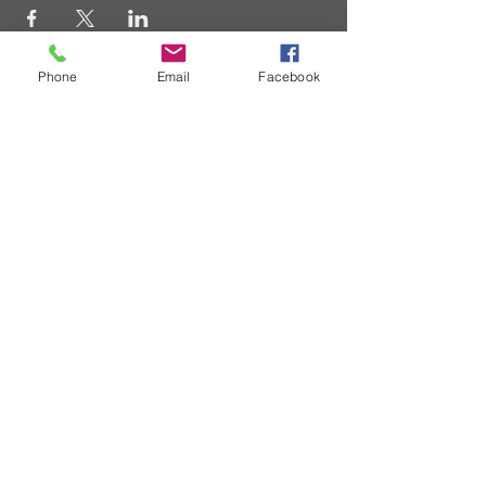
Phone
Email
Facebook
Auf
dem Laufenden
bleiben
Aufnahme in den E-Mail
Verteiler
©2019 BY GASTMAHL
info@gastmahl.eu
* 08041/
799 10 18
Impressum
Datenschutzerklärung