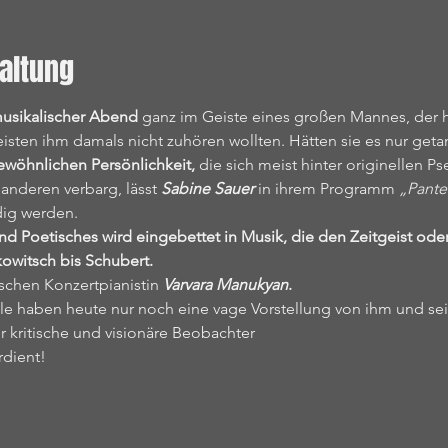
altung
musikalischer Abend
 ganz im Geiste eines großen Mannes, der heu
meisten ihm damals nicht zuhören wollten. Hätten sie es nur geta
ewöhnlichen Persönlichkeit,
 die sich meist hinter originellen 
anderen verbarg, lässt 
Sabine Sauer
 in ihrem Programm 
„Panter
dig werden.
nd Poetisches wird eingebettet in Musik, die den Zeitgeist ode
owitsch bis Schubert.
ischen Konzertpianistin 
Varvara Manukyan
.
ele haben heute nur noch eine vage Vorstellung von ihm und se
ser kritische und visionäre Beobachter
rdient!