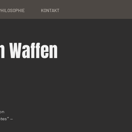
PHILOSOPHIE
KONTAKT
en Waffen
on
tes“ –