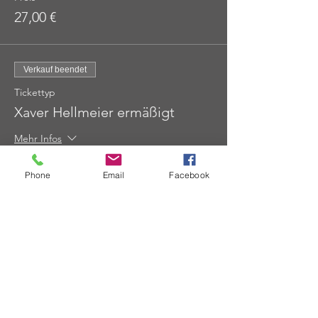
27,00 €
Verkauf beendet
Tickettyp
Xaver Hellmeier ermäßigt
Mehr Infos
Preis
Phone
Email
Facebook
23,00 €
Diese Veranstaltung teilen