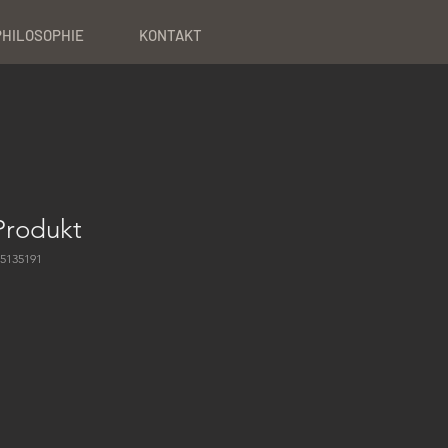
PHILOSOPHIE
KONTAKT
 Produkt
75135191