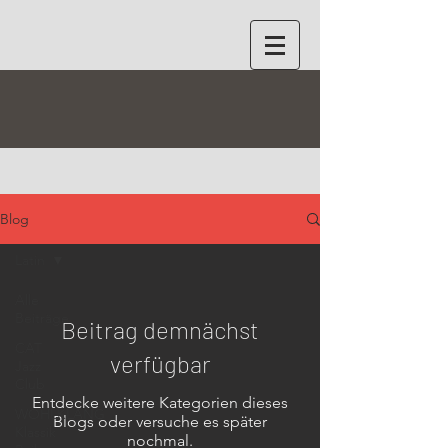
Blog
Latin
Alle
Beiträge
Beitrag demnächst
CAT
verfügbar
Jazz
Club
Entdecke weitere Kategorien dieses
WOHLKLANG
Blogs oder versuche es später
Klassik
nochmal.